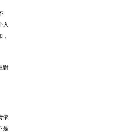
不
介入
如，
重對
情依
不是