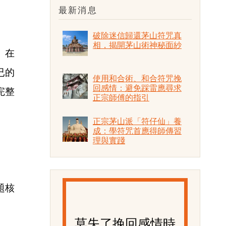
最新消息
破除迷信歸還茅山符咒真
相，揭開茅山術神秘面紗
。在
已的
使用和合術、和合符咒挽
回感情：避免踩雷應尋求
完整
正宗師傅的指引
正宗茅山派「符仔仙」養
成：學符咒首應得師傳習
理與實踐
題核
莫失了挽回感情時