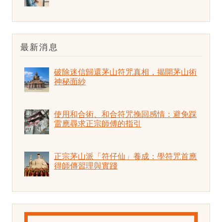
最新消息
破除迷信歸還茅山符咒真相，揭開茅山術
神秘面紗
使用和合術、和合符咒挽回感情：避免踩
雷應尋求正宗師傅的指引
正宗茅山派「符仔仙」養成：學符咒首應
得師傳習理與實踐