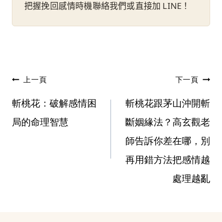
把握挽回感情時機聯絡我們或直接加 LINE！
文
上一頁
下一頁
章
斬桃花：破解感情困
斬桃花跟茅山沖開斬
局的命理智慧
斷姻緣法？高玄觀老
導
師告訴你差在哪，別
覽
再用錯方法把感情越
處理越亂