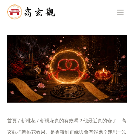
跳
到
內
容
首頁
/
斬桃花
/
斬桃花真的有效嗎？他最近真的變了，高
玄觀把斬桃花效果、是否斬到正緣與會有報應？迷思一次