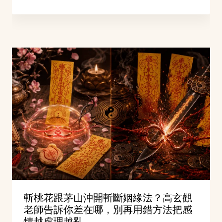
斬桃花跟茅山沖開斬斷姻緣法？高玄觀
老師告訴你差在哪，別再用錯方法把感
情越處理越亂